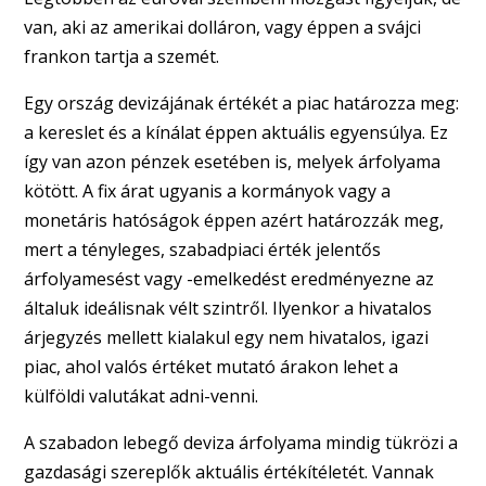
van, aki az amerikai dolláron, vagy éppen a svájci
frankon tartja a szemét.
Egy ország devizájának értékét a piac határozza meg:
a kereslet és a kínálat éppen aktuális egyensúlya. Ez
így van azon pénzek esetében is, melyek árfolyama
kötött. A fix árat ugyanis a kormányok vagy a
monetáris hatóságok éppen azért határozzák meg,
mert a tényleges, szabadpiaci érték jelentős
árfolyamesést vagy -emelkedést eredményezne az
általuk ideálisnak vélt szintről. Ilyenkor a hivatalos
árjegyzés mellett kialakul egy nem hivatalos, igazi
piac, ahol valós értéket mutató árakon lehet a
külföldi valutákat adni-venni.
A szabadon lebegő deviza árfolyama mindig tükrözi a
gazdasági szereplők aktuális értékítéletét. Vannak