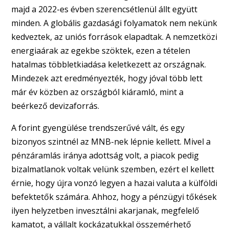
majd a 2022-es évben szerencsétlenül állt együtt
minden. A globális gazdasági folyamatok nem nekünk
kedveztek, az uniós források elapadtak. A nemzetközi
energiaárak az egekbe szöktek, ezen a tételen
hatalmas többletkiadása keletkezett az országnak.
Mindezek azt eredményezték, hogy jóval több lett
már év közben az országból kiáramló, mint a
beérkező devizaforrás.
A forint gyengülése trendszerűvé vált, és egy
bizonyos szintnél az MNB-nek lépnie kellett. Mivel a
pénzáramlás iránya adottság volt, a piacok pedig
bizalmatlanok voltak velünk szemben, ezért el kellett
érnie, hogy újra vonzó legyen a hazai valuta a külföldi
befektetők számára. Ahhoz, hogy a pénzügyi tőkések
ilyen helyzetben invesztálni akarjanak, megfelelő
kamatot, a vállalt kockázatukkal összemérhető