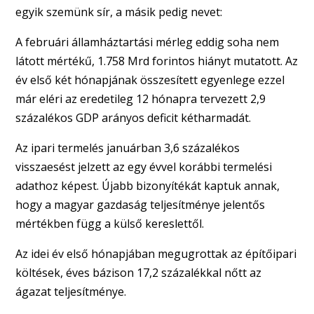
egyik szemünk sír, a másik pedig nevet:
A februári államháztartási mérleg eddig soha nem
látott mértékű, 1.758 Mrd forintos hiányt mutatott. Az
év első két hónapjának összesített egyenlege ezzel
már eléri az eredetileg 12 hónapra tervezett 2,9
százalékos GDP arányos deficit kétharmadát.
Az ipari termelés januárban 3,6 százalékos
visszaesést jelzett az egy évvel korábbi termelési
adathoz képest. Újabb bizonyítékát kaptuk annak,
hogy a magyar gazdaság teljesítménye jelentős
mértékben függ a külső kereslettől.
Az idei év első hónapjában megugrottak az építőipari
költések, éves bázison 17,2 százalékkal nőtt az
ágazat teljesítménye.