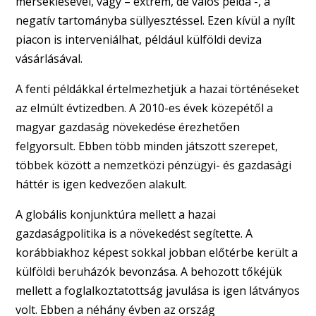
mérséklésével, vagy – extrém, de valós példa -, a
negatív tartományba süllyesztéssel. Ezen kívül a nyílt
piacon is interveniálhat, például külföldi deviza
vásárlásával.
A fenti példákkal értelmezhetjük a hazai történéseket
az elmúlt évtizedben. A 2010-es évek közepétől a
magyar gazdaság növekedése érezhetően
felgyorsult. Ebben több minden játszott szerepet,
többek között a nemzetközi pénzügyi- és gazdasági
háttér is igen kedvezően alakult.
A globális konjunktúra mellett a hazai
gazdaságpolitika is a növekedést segítette. A
korábbiakhoz képest sokkal jobban előtérbe került a
külföldi beruházók bevonzása. A behozott tőkéjük
mellett a foglalkoztatottság javulása is igen látványos
volt. Ebben a néhány évben az ország