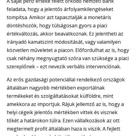
A saját pénz értéke felett őrködő nemzeti bank
feladata, hogy a jelentős árfolyamkilengéseket
tompítsa. Amikor azt tapasztalják a monetáris
döntéshozók, hogy túlságosan gyors a piaci
értékváltozás, akkor beavatkoznak. Ez jelentheti az
irányadó kamatszint módosítását, vagy valamilyen
közvetlen műveletet a piacon. Előfordulhat az is, hogy
csak néhány megnyugtató szóra van szüksége a piaci
szereplőnek – ezt nevezik verbális intervenciónak.
Az erős gazdasági potenciállal rendelkező országok
általában nagyobb mértékben exportálnak
termékeket és szolgáltatásokat külföldre, mint
amekkora az importjuk. Rájuk jellemző az is, hogy a
helyi cégeik jelentős mértékben vittek és visznek
tőkét a határokon túlra. Ezen vállalkozások az ott
megtermelt profit általában haza is viszik. A fejlett