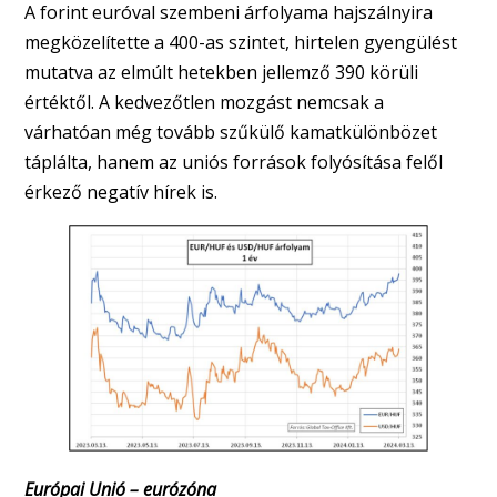
A forint euróval szembeni árfolyama hajszálnyira
megközelítette a 400-as szintet, hirtelen gyengülést
mutatva az elmúlt hetekben jellemző 390 körüli
értéktől. A kedvezőtlen mozgást nemcsak a
várhatóan még tovább szűkülő kamatkülönbözet
táplálta, hanem az uniós források folyósítása felől
érkező negatív hírek is.
Európai Unió – eurózóna