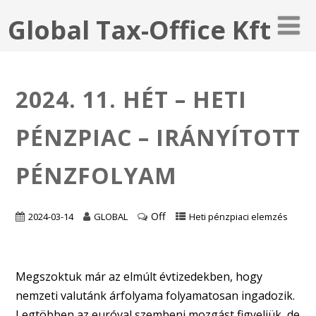
Global Tax-Office Kft
2024. 11. HÉT – HETI
PÉNZPIAC – IRÁNYÍTOTT
PÉNZFOLYAM
Off
2024-03-14
GLOBAL
Heti pénzpiaci elemzés
Megszoktuk már az elmúlt évtizedekben, hogy
nemzeti valutánk árfolyama folyamatosan ingadozik.
Legtöbben az euróval szembeni mozgást figyeljük, de