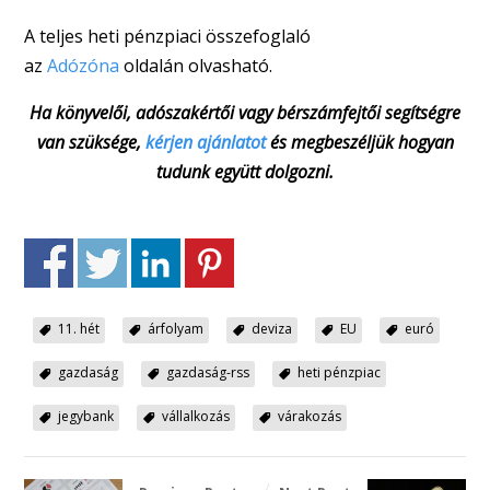
A teljes heti pénzpiaci összefoglaló
az
Adózóna
oldalán olvasható.
Ha könyvelői, adószakértői vagy bérszámfejtői segítségre
van szüksége,
kérjen ajánlatot
és megbeszéljük hogyan
tudunk együtt dolgozni.
11. hét
árfolyam
deviza
EU
euró
gazdaság
gazdaság-rss
heti pénzpiac
jegybank
vállalkozás
várakozás