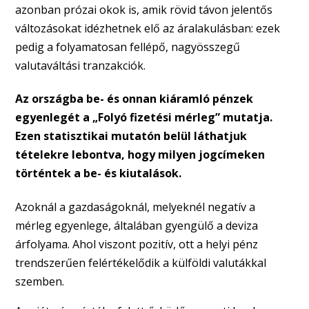
azonban prózai okok is, amik rövid távon jelentős
változásokat idézhetnek elő az áralakulásban: ezek
pedig a folyamatosan fellépő, nagyösszegű
valutaváltási tranzakciók.
Az országba be- és onnan kiáramló pénzek
egyenlegét a „Folyó fizetési mérleg” mutatja.
Ezen statisztikai mutatón belül láthatjuk
tételekre lebontva, hogy milyen jogcímeken
történtek a be- és kiutalások.
Azoknál a gazdaságoknál, melyeknél negatív a
mérleg egyenlege, általában gyengülő a deviza
árfolyama. Ahol viszont pozitív, ott a helyi pénz
trendszerűen felértékelődik a külföldi valutákkal
szemben.