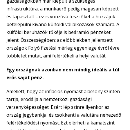
gazdaságokban már kiépült a szükséges
infrastruktúra, a munkaerő pedig magasan képzett
és tapasztalt – ez is vonzóvá teszi őket a hozzájuk
betelepülni kívánó külföldi vállalkozások számára. A
külföldi beruházók tőkéje is beáramló pénzeket
jelent. Összességében: az előbbiekben jellemzett
országok Folyó fizetési mérleg egyenlege évről évre
többletet mutat, ami felértékeli a helyi valutát.
Egy országnak azonban nem mindig ideális a túl
erős saját pénz.
Amellett, hogy az inflációs nyomást alacsony szinten
tartja, erodálja a nemzetközi gazdasági
versenyképességet. Ezért lép színre ilyenkor az
ország jegybankja, és csökkenti a valutára nehezedő
felértékelődési nyomást. Ezt elérheti a kamatszint