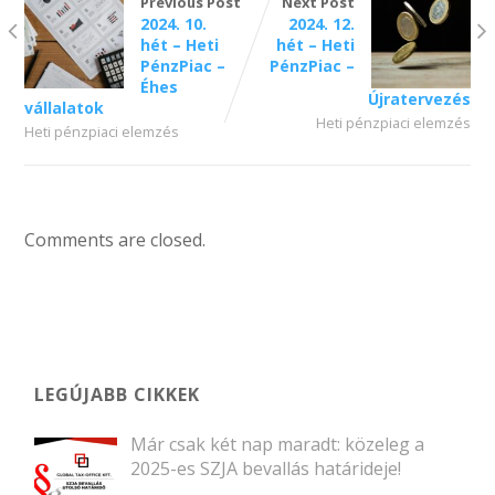
Previous Post
Next Post
2024. 10.
2024. 12.
hét – Heti
hét – Heti
PénzPiac –
PénzPiac –
Éhes
Újratervezés
vállalatok
Heti pénzpiaci elemzés
Heti pénzpiaci elemzés
Comments are closed.
LEGÚJABB CIKKEK
Már csak két nap maradt: közeleg a
2025-es SZJA bevallás határideje!