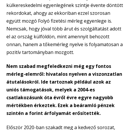
külkereskedelmi egyenlegének szintje évente döntött
rekordokat, ahogy az ekkoriban ezzel szorosan
együtt mozgó Folyó fizetési mérleg egyenlege is.
Nemcsak, hogy jóval több árut és szolgáltatást adott
el az ország külföldön, mint amennyit behozott
onnan, hanem a tőkemérleg nyelve is folyamatosan a
pozitív tartományban mozgott.
Nem szabad megfeledkezni még egy fontos
mérleg-elemről: hivatalos nyelven a viszonzatlan
átutalásokról. Ide tartoznak például azok az
uniós támogatások, melyek a 2004-es
csatlakozásunk óta évről évre egyre nagyobb
mértékben érkeztek. Ezek a beáramló pénzek
szintén a forint árfolyamát erősítették.
Először 2020-ban szakadt meg a kedvező sorozat,