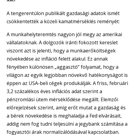
A tengerentúlon publikált gazdasági adatok ismét
csökkentették a közeli kamatmérséklés reményét:
A munkahelyteremtés nagyon jól megy az amerikai
vállalatoknak. A dolgozók iránti fokozott kereslet
viszont azt is jelenti, hogy a munkaerőköltségek
növekedése az infláció felett alakul. Ez annak
fényében különösen „aggasztó” folyamat, hogy a
világon az egyik legjobban növekvő hatékonyságot is
éppen az USA-beli cégek produkálják. A friss, februári
3,2 százalékos éves inflációs adat szerint a
pénzromlási ütem mérséklődése megállt. Elemzői
előrejelzések szerint, amíg erőt mutat a gazdaság és
a bérek növekedése is meghaladja a Fed elvárásait,
addig nem fog tudni teljesülni a jegybank számítása a
fogyasztói árak normalizálódásával kapcsolatban.