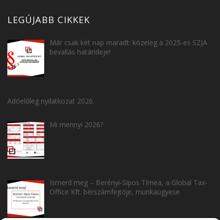
LEGÚJABB CIKKEK
Már csak két nap maradt: közeleg a 2025-es SZJA
bevallás határideje!
Adóelőleg nyilatkozat 2026.
Mi mennyi 2026?
Ismerd meg – Berényi-Sipos Tímea, a Global Tax-
Office Kft. bérszámfejtője, munkaügyese