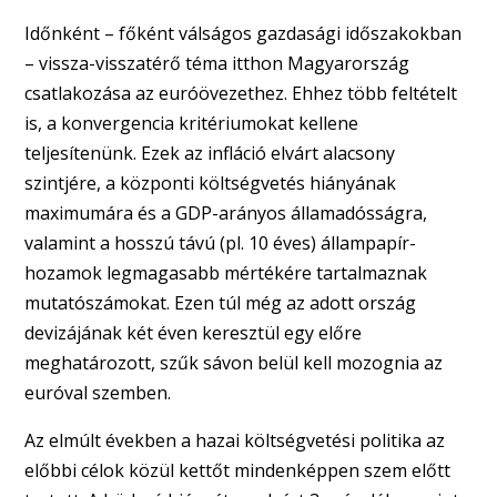
Időnként – főként válságos gazdasági időszakokban
– vissza-visszatérő téma itthon Magyarország
csatlakozása az euróövezethez. Ehhez több feltételt
is, a konvergencia kritériumokat kellene
teljesítenünk. Ezek az infláció elvárt alacsony
szintjére, a központi költségvetés hiányának
maximumára és a GDP-arányos államadósságra,
valamint a hosszú távú (pl. 10 éves) állampapír-
hozamok legmagasabb mértékére tartalmaznak
mutatószámokat. Ezen túl még az adott ország
devizájának két éven keresztül egy előre
meghatározott, szűk sávon belül kell mozognia az
euróval szemben.
Az elmúlt években a hazai költségvetési politika az
előbbi célok közül kettőt mindenképpen szem előtt