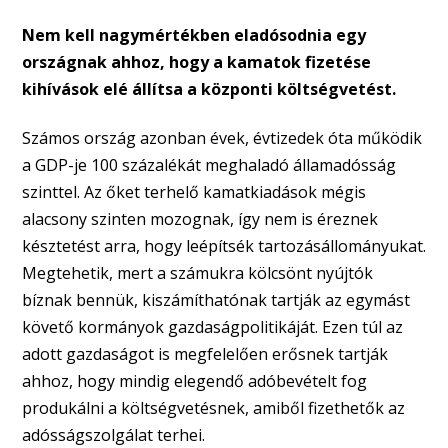
Nem kell nagymértékben eladósodnia egy
országnak ahhoz, hogy a kamatok fizetése
kihívások elé állítsa a központi költségvetést.
Számos ország azonban évek, évtizedek óta működik
a GDP-je 100 százalékát meghaladó államadósság
szinttel. Az őket terhelő kamatkiadások mégis
alacsony szinten mozognak, így nem is éreznek
késztetést arra, hogy leépítsék tartozásállományukat.
Megtehetik, mert a számukra kölcsönt nyújtók
bíznak bennük, kiszámíthatónak tartják az egymást
követő kormányok gazdaságpolitikáját. Ezen túl az
adott gazdaságot is megfelelően erősnek tartják
ahhoz, hogy mindig elegendő adóbevételt fog
produkálni a költségvetésnek, amiből fizethetők az
adósságszolgálat terhei.