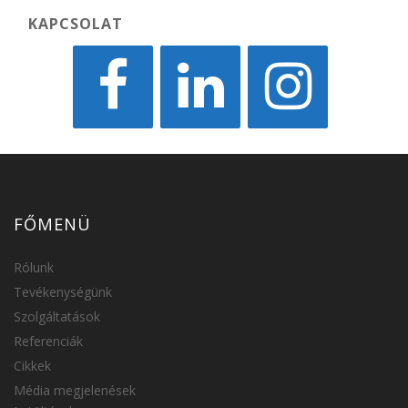
KAPCSOLAT
FŐMENÜ
Rólunk
Tevékenységünk
Szolgáltatások
Referenciák
Cikkek
Média megjelenések