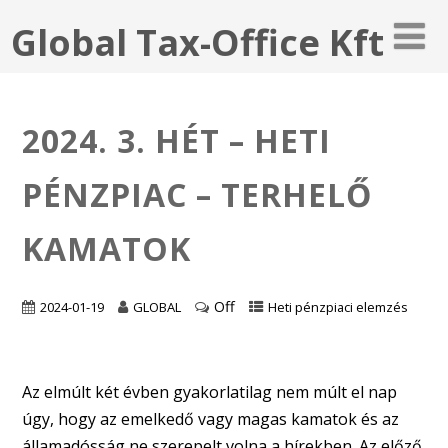
Global Tax-Office Kft
2024. 3. HÉT – HETI
PÉNZPIAC – TERHELŐ
KAMATOK
Off
2024-01-19
GLOBAL
Heti pénzpiaci elemzés
Az elmúlt két évben gyakorlatilag nem múlt el nap
úgy, hogy az emelkedő vagy magas kamatok és az
államadósság ne szerepelt volna a hírekben. Az előző