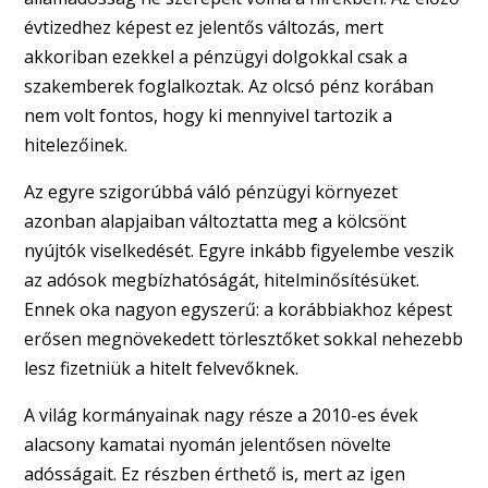
évtizedhez képest ez jelentős változás, mert
akkoriban ezekkel a pénzügyi dolgokkal csak a
szakemberek foglalkoztak. Az olcsó pénz korában
nem volt fontos, hogy ki mennyivel tartozik a
hitelezőinek.
Az egyre szigorúbbá váló pénzügyi környezet
azonban alapjaiban változtatta meg a kölcsönt
nyújtók viselkedését. Egyre inkább figyelembe veszik
az adósok megbízhatóságát, hitelminősítésüket.
Ennek oka nagyon egyszerű: a korábbiakhoz képest
erősen megnövekedett törlesztőket sokkal nehezebb
lesz fizetniük a hitelt felvevőknek.
A világ kormányainak nagy része a 2010-es évek
alacsony kamatai nyomán jelentősen növelte
adósságait. Ez részben érthető is, mert az igen