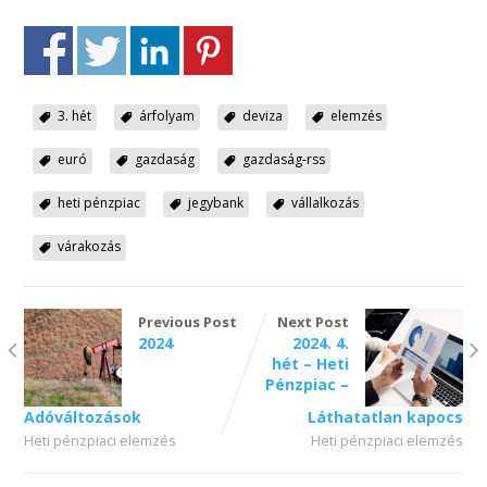
3. hét
árfolyam
deviza
elemzés
euró
gazdaság
gazdaság-rss
heti pénzpiac
jegybank
vállalkozás
várakozás
Previous Post
Next Post
2024
2024. 4.
hét – Heti
Pénzpiac –
Adóváltozások
Láthatatlan kapocs
Heti pénzpiaci elemzés
Heti pénzpiaci elemzés