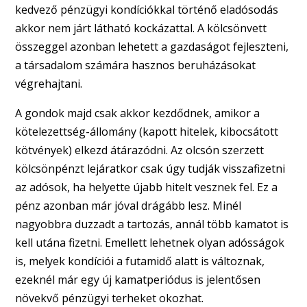
kedvező pénzügyi kondíciókkal történő eladósodás
akkor nem járt látható kockázattal. A kölcsönvett
összeggel azonban lehetett a gazdaságot fejleszteni,
a társadalom számára hasznos beruházásokat
végrehajtani.
A gondok majd csak akkor kezdődnek, amikor a
kötelezettség-állomány (kapott hitelek, kibocsátott
kötvények) elkezd átárazódni. Az olcsón szerzett
kölcsönpénzt lejáratkor csak úgy tudják visszafizetni
az adósok, ha helyette újabb hitelt vesznek fel. Ez a
pénz azonban már jóval drágább lesz. Minél
nagyobbra duzzadt a tartozás, annál több kamatot is
kell utána fizetni. Emellett lehetnek olyan adósságok
is, melyek kondíciói a futamidő alatt is változnak,
ezeknél már egy új kamatperiódus is jelentősen
növekvő pénzügyi terheket okozhat.