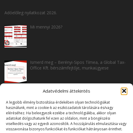
Adóelőleg nyilatkozat 2026.
Mi mennyi 2026?
Ismerd meg – Berényi-Sipos Tímea, a Global Tax-
Office Kft. bérszámfejtője, munkaügyese
Adatvédelmi áttekintés
Ismerd meg – Tóth Zsuzsanna, a Global Tax-
A legjobb élmény biztosítása érdekében olyan technológiákat
Office Kft. könyvelője, irodavezetője
használunk, mint a cookie-k az eszközadatok tárolására és/vagy
eléréséhez. Ha beleegyezik ezekbe a technológiákba, akkor olyan
adatokat dolgozhatunk fel ezen az oldalon, mint a böngészési
viselkedés vagy az egyedi azonosítók. A hozzájárulás elmulasztása vagy
visszavonása bizonyos funkciókat és funkciókat hátrányosan érinthet.