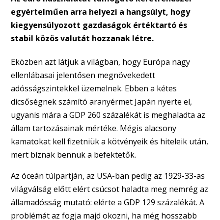
egyértelműen arra helyezi a hangsúlyt, hogy
kiegyensúlyozott gazdaságok értéktartó és
stabil közös valutát hozzanak létre.
Eközben azt látjuk a világban, hogy Európa nagy
ellenlábasai jelentősen megnövekedett
adósságszintekkel üzemelnek. Ebben a kétes
dicsőségnek számító aranyérmet Japán nyerte el,
ugyanis mára a GDP 260 százalékát is meghaladta az
állam tartozásainak mértéke. Mégis alacsony
kamatokat kell fizetniük a kötvényeik és hiteleik után,
mert bíznak bennük a befektetők.
Az óceán túlpartján, az USA-ban pedig az 1929-33-as
világválság előtt elért csúcsot haladta meg nemrég az
államadósság mutató: elérte a GDP 129 százalékát. A
problémát az fogja majd okozni, ha még hosszabb