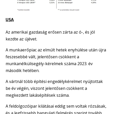
USA
Az amerikai gazdaság erősen zárta az ó-, és jól
kezdte az újévet.
A munkaerőpiac az elmúlt hetek enyhülése után újra
feszesebbé vált, jelentősen csökkent a
munkanélkülisegély-kérelmek száma 2023. év
második hetében.
A vártnál több építési engedélykérelmet nyújtottak
be év végén, viszont jelentősen csökkent a
megkezdett lakásépítések száma.
A feldolgozóipar kilátásai eddig sem voltak rózsásak,
és a legfrissebb hangulati felmérés szerint tovább