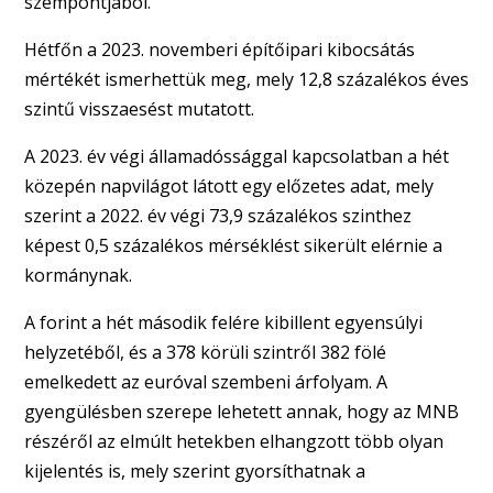
szempontjából.
Hétfőn a 2023. novemberi építőipari kibocsátás
mértékét ismerhettük meg, mely 12,8 százalékos éves
szintű visszaesést mutatott.
A 2023. év végi államadóssággal kapcsolatban a hét
közepén napvilágot látott egy előzetes adat, mely
szerint a 2022. év végi 73,9 százalékos szinthez
képest 0,5 százalékos mérséklést sikerült elérnie a
kormánynak.
A forint a hét második felére kibillent egyensúlyi
helyzetéből, és a 378 körüli szintről 382 fölé
emelkedett az euróval szembeni árfolyam. A
gyengülésben szerepe lehetett annak, hogy az MNB
részéről az elmúlt hetekben elhangzott több olyan
kijelentés is, mely szerint gyorsíthatnak a