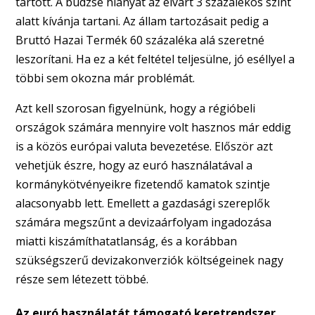
tartott. A büdzsé hiányát az elvárt 3 százalékos szint
alatt kívánja tartani. Az állam tartozásait pedig a
Bruttó Hazai Termék 60 százaléka alá szeretné
leszorítani. Ha ez a két feltétel teljesülne, jó eséllyel a
többi sem okozna már problémát.
Azt kell szorosan figyelnünk, hogy a régióbeli
országok számára mennyire volt hasznos már eddig
is a közös európai valuta bevezetése. Először azt
vehetjük észre, hogy az euró használatával a
kormánykötvényeikre fizetendő kamatok szintje
alacsonyabb lett. Emellett a gazdasági szereplők
számára megszűnt a devizaárfolyam ingadozása
miatti kiszámíthatatlanság, és a korábban
szükségszerű devizakonverziók költségeinek nagy
része sem létezett többé.
Az euró használatát támogató keretrendszer