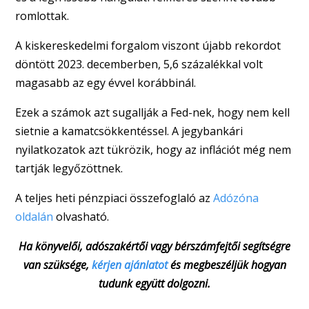
romlottak.
A kiskereskedelmi forgalom viszont újabb rekordot
döntött 2023. decemberben, 5,6 százalékkal volt
magasabb az egy évvel korábbinál.
Ezek a számok azt sugallják a Fed-nek, hogy nem kell
sietnie a kamatcsökkentéssel. A jegybankári
nyilatkozatok azt tükrözik, hogy az inflációt még nem
tartják legyőzöttnek.
A teljes heti pénzpiaci összefoglaló az
Adózóna
oldalán
olvasható.
Ha könyvelői, adószakértői vagy bérszámfejtői segítségre
van szüksége,
kérjen ajánlatot
és megbeszéljük hogyan
tudunk együtt dolgozni.